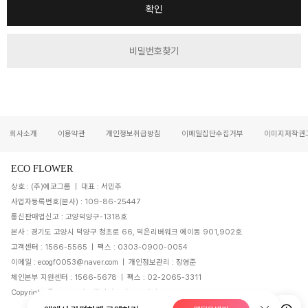
확인
비밀번호찾기
회사소개
이용약관
개인정보취급방침
이메일집단수집거부
이미지저작권
ECO FLOWER
상호 : (주)에코그룹 | 대표 : 서민주
사업자등록번호(본사) : 109-86-25447
통신판매업신고 : 고양덕양구-1318호
본사 : 경기도 고양시 덕양구 청초로 66, 덕은리버워크 에이동 901,902호
고객센터 : 1566-5565 | 팩스 : 0303-0900-0054
이메일 : ecogf0053@naver.com | 개인정보관리 : 장영준
체인본부 지원센터 : 1566-5678 | 팩스 : 02-2065-3311
Copyright ⓒ 2010, 에코플라워 - 전국 꽃배달 All Rights Reserved.