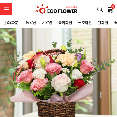
0
관엽(화분)
동양란
서양란
축하화환
근조화환
쌀화환