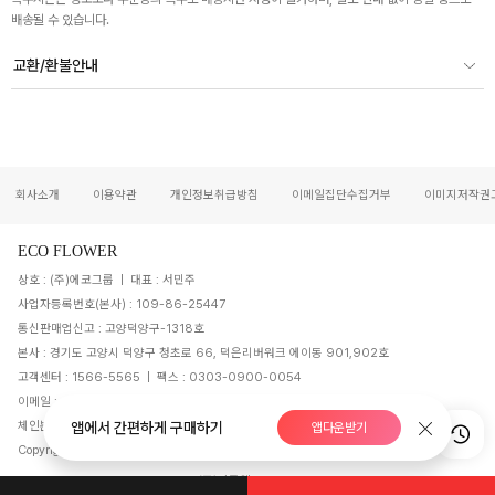
배송될 수 있습니다.
교환/환불안내
회사소개
이용약관
개인정보취급방침
이메일집단수집거부
이미지저작권
ECO FLOWER
상호 : (주)에코그룹 | 대표 : 서민주
사업자등록번호(본사) : 109-86-25447
통신판매업신고 : 고양덕양구-1318호
본사 : 경기도 고양시 덕양구 청초로 66, 덕은리버워크 에이동 901,902호
고객센터 : 1566-5565 | 팩스 : 0303-0900-0054
이메일 : ecogf0053@naver.com | 개인정보관리 : 장영준
앱에서 간편하게 구매하기
체인본부 지원센터 : 1566-5678 | 팩스 : 02-2065-3311
앱다운받기
Copyright ⓒ 2010, 에코플라워 - 전국 꽃배달 All Rights Reserved.
Website designed and hosted by (주)마루웹.