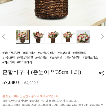
#꽃바구니/다발
#로즈데이
#발렌타인데이
#부부의날
#빼빼로데이
#사랑고백
#생일/기념일
#성년의날
#스승의날
#출산/병문안
#크리스마스
#키스데이
#화이트데이
혼합바구니 (총높이 약35cm내외)
57,600
원
64,000 원
본 상품 이미지는 일반 기준으로 제작 되었습니다.
알뜰/일반/고급 차이는 꽃송이의 크기와 풍성도 차이가 있습니다.
배송되는 제품의 꽃,화분,소재,부속품(포장,바구니,리본,카드,데코)등은 이미지와 별도로