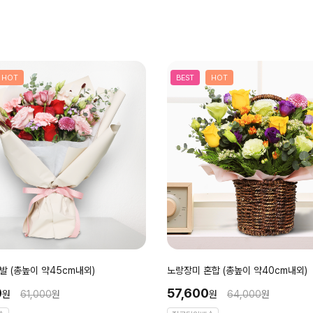
HOT
BEST
HOT
 (총높이 약45cm내외)
노랑장미 혼합 (총높이 약40cm내외)
0
57,600
원
61,000
원
원
64,000
원