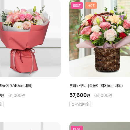
BEST
HOT
총높이 약40cm내외)
혼합바구니 (총높이 약35cm내외)
0
57,600
원
61,000
원
원
64,000
원
송
전국당일배송
BEST