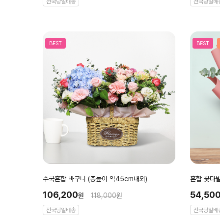
전국당일배송
전국당일배
BEST
BEST
수국혼합 바구니 (총높이 약45cm내외)
혼합 꽃다발
106,200
54,50
원
118,000
원
전국당일배송
전국당일배