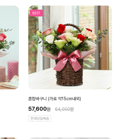
BEST
혼합바구니 (가로 약15cm내외)
57,600
원
64,000
원
전국당일배송