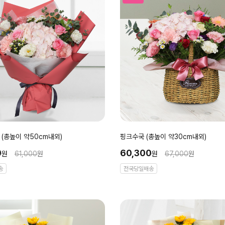
(총높이 약50cm내외)
핑크수국 (총높이 약30cm내외)
0
60,300
원
61,000
원
원
67,000
원
송
전국당일배송