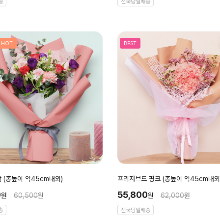
송
전국당일배송
HOT
BEST
 (총높이 약45cm내외)
프리저브드 핑크 (총높이 약45cm내외
0
55,800
원
60,500
원
원
62,000
원
송
전국당일배송