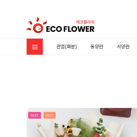
관엽(화분)
동양란
서양란
BEST
HOT