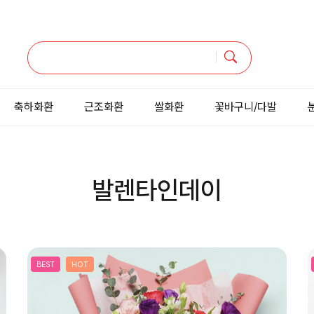
축하화환
근조화환
쌀화환
꽃바구니/다발
발렌타인데이
BEST
HOT