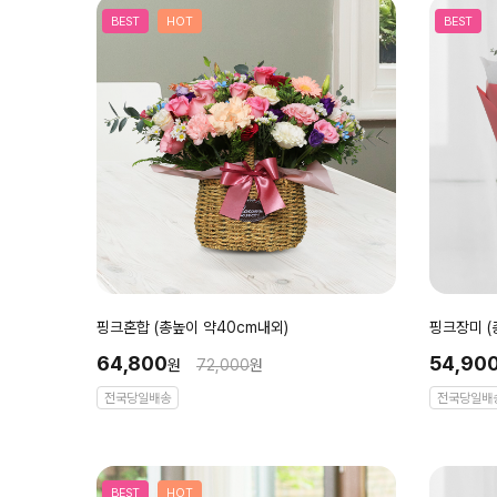
BEST
HOT
BEST
핑크혼합 (총높이 약40cm내외)
핑크장미 (
64,800
54,90
원
72,000
원
전국당일배송
전국당일배
BEST
HOT