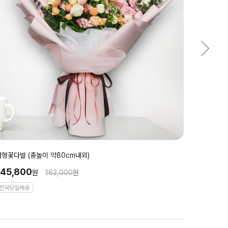
대형꽃다발 (총높이 약80cm내외)
145,800
원
162,000
원
전국당일배송