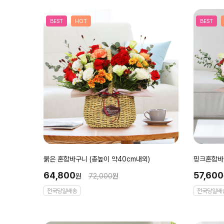
BEST
HOT
BEST
붉은 혼합바구니 (총높이 약40cm내외)
핑크혼합바구
64,800
57,600
원
72,000
원
전국당일배송
전국당일배