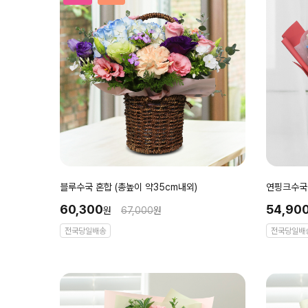
블루수국 혼합 (총높이 약35cm내외)
연핑크수국 
60,300
54,90
원
67,000
원
전국당일배송
전국당일배