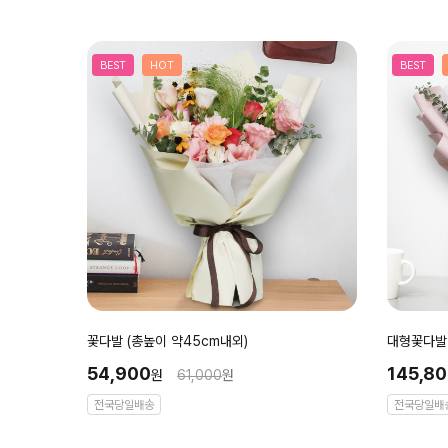
BEST
HOT
BEST
꽃다발 (총높이 약45cm내외)
대형꽃다발 
54,900
145,8
원
61,000
원
전국당일배송
전국당일배