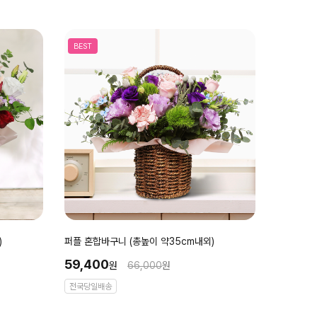
BEST
)
퍼플 혼합바구니 (총높이 약35cm내외)
59,400
원
66,000
원
전국당일배송