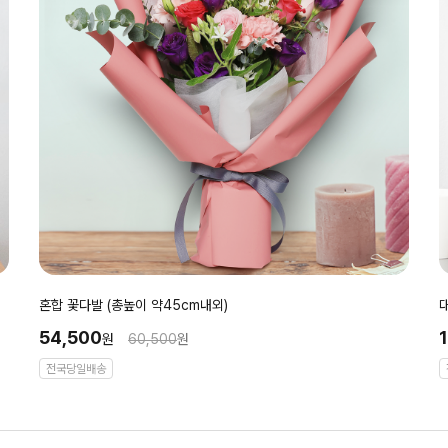
혼합 꽃다발 (총높이 약45cm내외)
54,500
원
60,500
원
전국당일배송