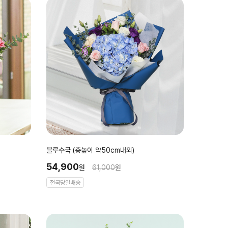
블루수국 (총높이 약50cm내외)
54,900
원
61,000
원
전국당일배송