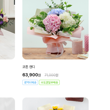
코튼 캔디
63,900
원
71,000
원
광역시배송
수도권일부배송