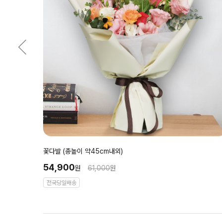
꽃다발 (총높이 약45cm내외)
54,900
원
61,000
원
전국당일배송