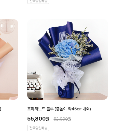
전국당일배송
)
프리저브드 블루 (총높이 약45cm내외)
55,800
원
62,000
원
전국당일배송