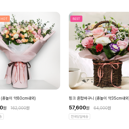
HOT
BEST
(총높이 약80cm내외)
핑크 혼합바구니 (총높이 약35cm내외
00
57,600
원
162,000
원
원
64,000
원
송
전국당일배송