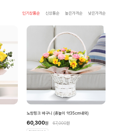
인기상품순
신상품순
높은가격순
낮은가격순
노랑핑크 바구니 (총높이 약35cm내외)
60,300
원
67,000
원