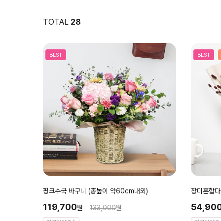
TOTAL
28
BEST
BEST
핑크수국 바구니 (총높이 약60cm내외)
장미혼합다발
119,700
54,90
원
133,000
원