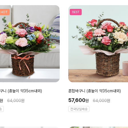
HOT
BEST
니 (총높이 약35cm내외)
혼합바구니 (총높이 약35cm내외)
57,600
원
64,000
원
원
64,000
원
송
전국당일배송