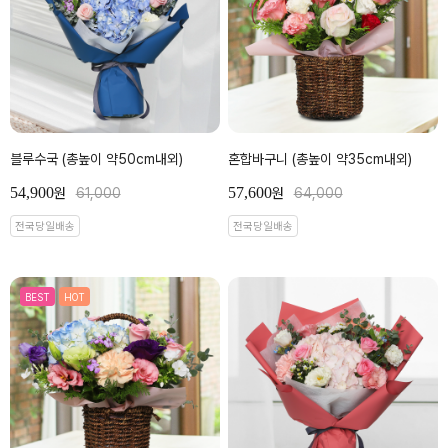
블루수국 (총높이 약50cm내외)
혼합바구니 (총높이 약35cm내외)
54,900
57,600
원
61,000
원
64,000
전국당일배송
전국당일배송
BEST
HOT