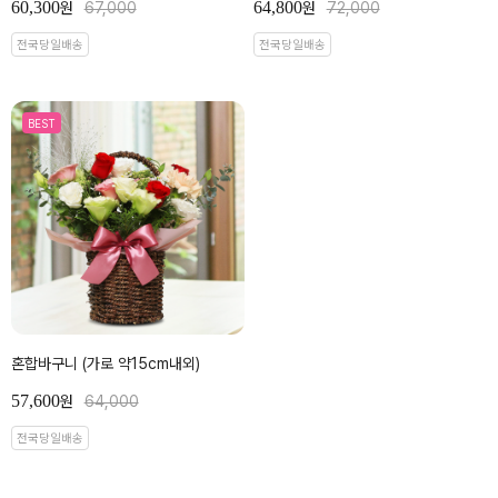
60,300
64,800
원
67,000
원
72,000
전국당일배송
전국당일배송
BEST
혼합바구니 (가로 약15cm내외)
57,600
원
64,000
전국당일배송