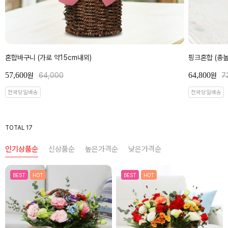
혼합바구니 (가로 약15cm내외)
핑크혼합 (총높
57,600
64,800
원
64,000
원
7
전국당일배송
전국당일배송
TOTAL 17
인기상품순
신상품순
높은가격순
낮은가격순
BEST
HOT
BEST
HOT