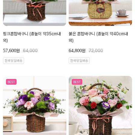
핑크혼합바구니 (총높이 약35cm내
붉은 혼합바구니 (총높이 약40cm내
외)
외)
57,600
64,800
원
64,000
원
72,000
전국당일배송
전국당일배송
BEST
BEST