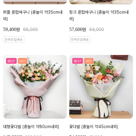
퍼플 혼합바구니 (총높이 약35cm내
핑크 혼합바구니 (총높이 약35cm내
외)
외)
59,400
57,600
원
66,000
원
64,000
전국당일배송
전국당일배송
BEST
HOT
BEST
HOT
대형꽃다발 (총높이 약80cm내외)
꽃다발 (총높이 약45cm내외)