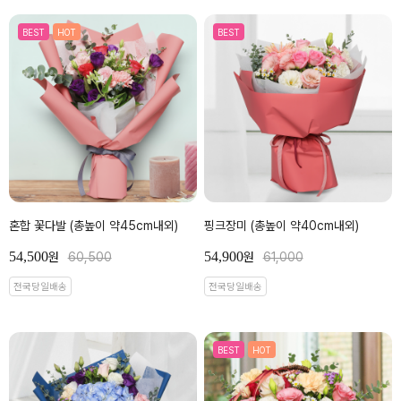
BEST
HOT
BEST
혼합 꽃다발 (총높이 약45cm내외)
핑크장미 (총높이 약40cm내외)
54,500
54,900
원
60,500
원
61,000
전국당일배송
전국당일배송
BEST
HOT