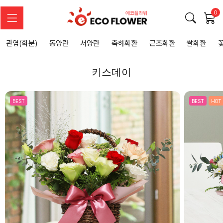
0
관엽(화분)
동양란
서양란
축하화환
근조화환
쌀화환
키스데이
BEST
BEST
HOT