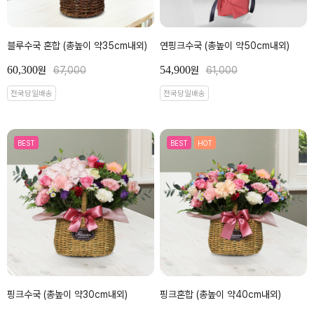
블루수국 혼합 (총높이 약35cm내외)
연핑크수국 (총높이 약50cm내외)
60,300
54,900
원
67,000
원
61,000
전국당일배송
전국당일배송
BEST
BEST
HOT
핑크수국 (총높이 약30cm내외)
핑크혼합 (총높이 약40cm내외)