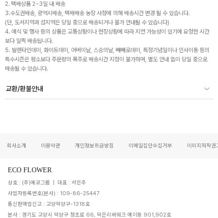
2. 택배상품 2~3일 내 배송
3.수도권배송, 광역시배송, 택배배송 농장 사정에 의해 배송시간 변경 될 수 있습니다.
(단, 도서지역과 섬지역은 당일 중으로 배송되거나 불가 안내될 수 있습니다)
4. 예식 및 행사 등의 상품은 교통상황이나 현장상황에 따라 지연 가능성이 있기에 요청한 시간
보다 일찍 배송됩니다.
5. 발렌타인데이, 화이트데이, 어버이날, 스승의날, 빼빼로데이, 특정기념일이나 인사이동 등의
특수시즌은 평소보다 주문량의 폭주로 배송시간 지정이 불가하며, 별도 안내 없이 당일 중으로
배송될 수 있습니다.
교환/환불안내
회사소개
이용약관
개인정보취급방침
이메일집단수집거부
이미지저작권
ECO FLOWER
상호 : (주)에코그룹 | 대표 : 서민주
사업자등록번호(본사) : 109-86-25447
통신판매업신고 : 고양덕양구-1318호
본사 : 경기도 고양시 덕양구 청초로 66, 덕은리버워크 에이동 901,902호