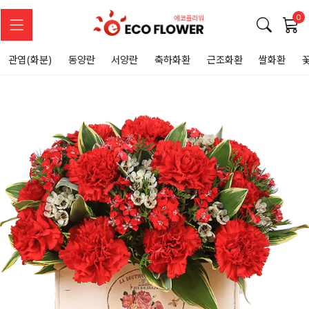
0
관엽(화분)
동양란
서양란
축하화환
근조화환
쌀화환