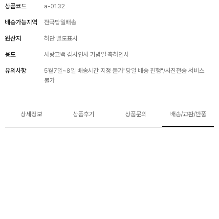
상품코드
a-0132
배송가능지역
전국당일배송
원산지
하단 별도표시
용도
사랑고백 감사인사 기념일 축하인사
유의사항
5월7일~8일 배송시간 지정 불가"당일 배송 진행"/사진전송 서비스
불가
상세정보
상품후기
상품문의
배송/교환/반품