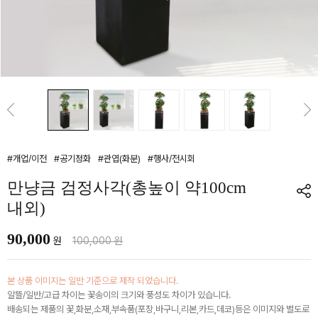
#개업/이전
#공기정화
#관엽(화분)
#행사/전시회
만냥금 검정사각(총높이 약100cm
내외)
90,000
원
100,000 원
본 상품 이미지는 일반 기준으로 제작 되었습니다.
알뜰/일반/고급 차이는 꽃송이의 크기와 풍성도 차이가 있습니다.
배송되는 제품의 꽃,화분,소재,부속품(포장,바구니,리본,카드,데코)등은 이미지와 별도로