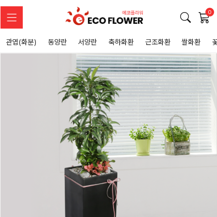
0
관엽(화분)
동양란
서양란
축하화환
근조화환
쌀화환