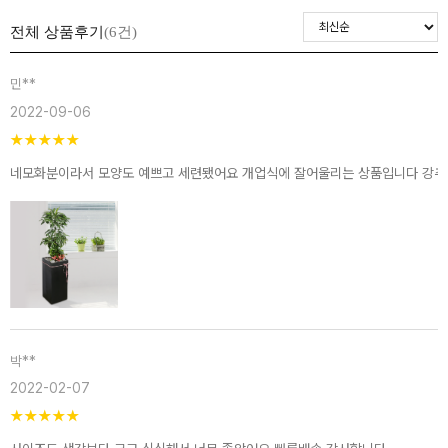
전체 상품후기
(6건)
민**
2022-09-06
★
★
★
★
★
네모화분이라서 모양도 예쁘고 세련됐어요 개업식에 잘어울리는 상품입니다 강추
박**
2022-02-07
★
★
★
★
★