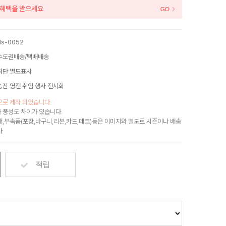
인 혜택을 받으세요
ds-0052
수도권배송/택배배송
하단 별도표시
승진 영전 취임 행사 전시회
으로 제작 되었습니다.
 풍성도 차이가 있습니다.
재,부속품(포장,바구니,리본,카드,데코)등은 이미지와 별도로 시즌이나 배송
다
적립