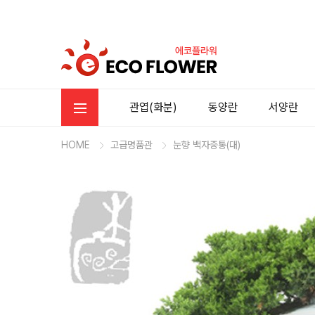
관엽(화분)
동양란
서양란
HOME
고급명품관
눈향 백자중통(대)